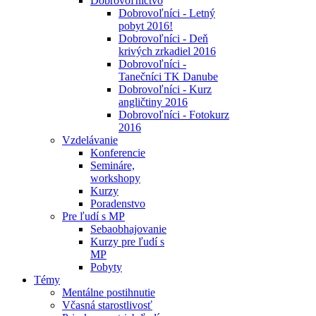
Dobrovoľníctvo
Dobrovoľníci - Letný
pobyt 2016!
Dobrovoľníci - Deň
krivých zrkadiel 2016
Dobrovoľníci -
Tanečníci TK Danube
Dobrovoľníci - Kurz
angličtiny 2016
Dobrovoľníci - Fotokurz
2016
Vzdelávanie
Konferencie
Semináre,
workshopy
Kurzy
Poradenstvo
Pre ľudí s MP
Sebaobhajovanie
Kurzy pre ľudí s
MP
Pobyty
Témy
Mentálne postihnutie
Včasná starostlivosť