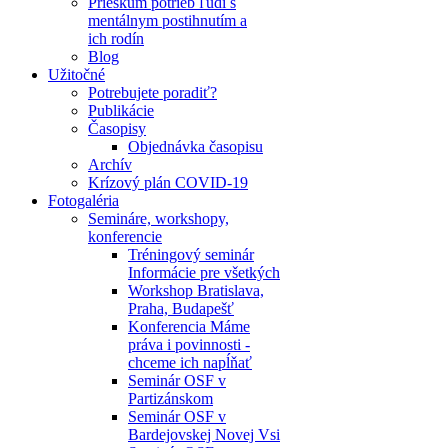
Prieskum potrieb ľudí s
mentálnym postihnutím a
ich rodín
Blog
Užitočné
Potrebujete poradiť?
Publikácie
Časopisy
Objednávka časopisu
Archív
Krízový plán COVID-19
Fotogaléria
Semináre, workshopy,
konferencie
Tréningový seminár
Informácie pre všetkých
Workshop Bratislava,
Praha, Budapešť
Konferencia Máme
práva i povinnosti -
chceme ich napĺňať
Seminár OSF v
Partizánskom
Seminár OSF v
Bardejovskej Novej Vsi