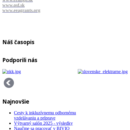
www.osf.sk
www.eeagrants.org
Náš časopis
Podporili nás
Najnovšie
Cesty k inkluzívnemu odbornému
vzdelávaniu a príprave
Výtvarný salón 2025 - výsledky
Naučme sa pracovať v BIVIO