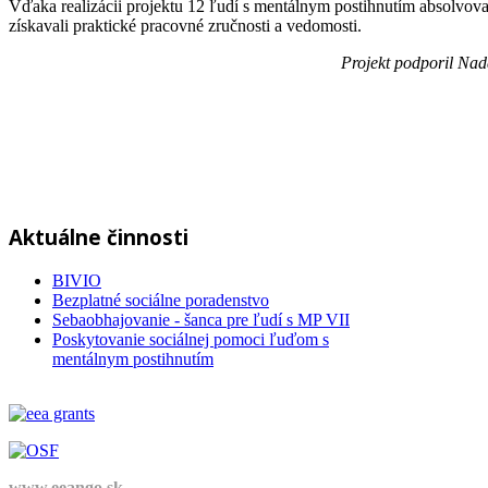
Vďaka realizácii projektu 12 ľudí s mentálnym postihnutím absolvo
získavali praktické pracovné zručnosti a vedomosti.
Projekt podporil Nad
Aktuálne činnosti
BIVIO
Bezplatné sociálne poradenstvo
Sebaobhajovanie - šanca pre ľudí s MP VII
Poskytovanie sociálnej pomoci ľuďom s
mentálnym postihnutím
www.eeango.sk