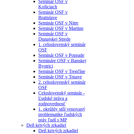
Seminár OSF v
Košiciach
Seminár OSF v
Bratislave
Seminár OSF v Nitre
Seminár OSF v Martine
Seminár OSF v
Dunajskej Strede
1. celoslovenský seminár
OSF
Seminár OSF v Poprade
Semináre OSF v Banskej
Bystrici
Seminár OSF v Trenčíne
Seminár OSF v Trnave
2. celoslovenský seminár
OSF
Celoslovenský seminár -
Ľudské práva a
zodpovednosť
1. okrúhly stôl venovaný
problematike ľudských
práv ľudí s MP
Deň krivých zrkadiel
Deň krivých zrkadiel