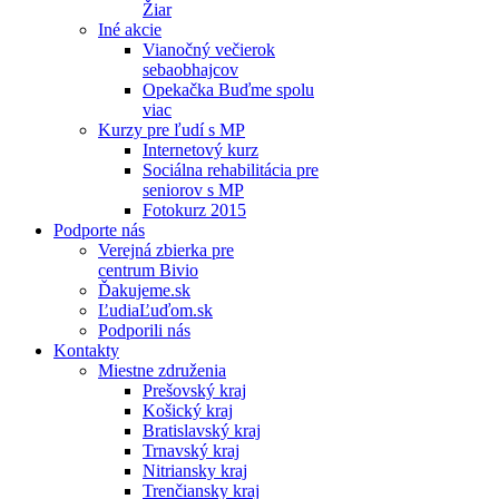
Žiar
Iné akcie
Vianočný večierok
sebaobhajcov
Opekačka Buďme spolu
viac
Kurzy pre ľudí s MP
Internetový kurz
Sociálna rehabilitácia pre
seniorov s MP
Fotokurz 2015
Podporte nás
Verejná zbierka pre
centrum Bivio
Ďakujeme.sk
ĽudiaĽuďom.sk
Podporili nás
Kontakty
Miestne združenia
Prešovský kraj
Košický kraj
Bratislavský kraj
Trnavský kraj
Nitriansky kraj
Trenčiansky kraj