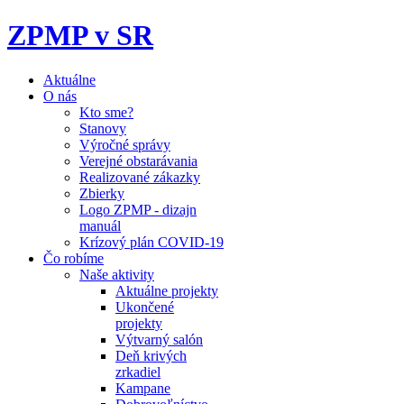
ZPMP v SR
Aktuálne
O nás
Kto sme?
Stanovy
Výročné správy
Verejné obstarávania
Realizované zákazky
Zbierky
Logo ZPMP - dizajn
manuál
Krízový plán COVID-19
Čo robíme
Naše aktivity
Aktuálne projekty
Ukončené
projekty
Výtvarný salón
Deň krivých
zrkadiel
Kampane