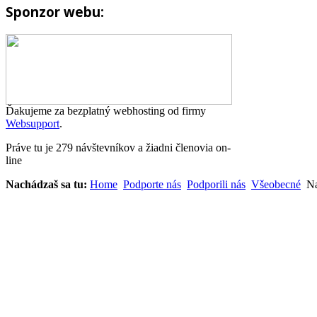
Sponzor webu:
Ďakujeme za bezplatný webhosting od firmy
Websupport
.
Práve tu je 279 návštevníkov a žiadni členovia on-
line
Nachádzaš sa tu:
Home
Podporte nás
Podporili nás
Všeobecné
Na