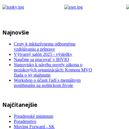
Najnovšie
Cesty k inkluzívnemu odbornému
vzdelávaniu a príprave
Výtvarný salón 2025 - výsledky
Naučme sa pracovať v BIVIO
Stanovisko k návrhu novely zákona o
neziskových organizáciách: Komora MVO
žiada o jej stiahnutie
Workshop o účasti ľudí s mentálnym
postihnutím na politickom živote
Najčítanejšie
Poradenské minimum
Poradenstvo
Moving Forward - SK