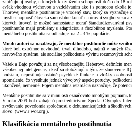
zahŕňajú aj osoby, u ktorých ku zníženiu schopnosti došlo do 18 ro
avšak vhodnou výchovou a vzdelávaním ako i s pomocou okolia je m
Thorovej mentálne postihnutie je vrodený stav, ktorý sa vyznaču
myslí schopnosť človeka samostatne konať na úrovni svojho veku a v
ktorých úroveň je možné samostatne merať štandardizovanými psy
postihnutím majú problémy s adaptáciou a flexibilitou myslenia. Po
mentálneho postihnutia sa odhaduje na 2 - 3 % populácie.
Mnohí autori sa nazdávajú, že mentálne postihnutie môže vzni
ktoré boli extrémne nevhodné, trvali dlhodobo, najmä v raných fáz
nervového systému, ale sociálne poškodenie vývinu rozumových scho
Vašek a Bajo považujú za najvšeobecnejšiu Heberovu definíciu mentá
všeobecnej inteligencie, i keď sa stotožňujú s tým, že stanovenie I
podstatu, nepostihuje ostatné psychické funkcie a zložky osobnost
spomalenie, čo vystihuje jednak vývojový aspekt poruchy, poškodenia a
ukončené, nemenné. Pojem mentálna retardácia naznačuje, že potenciá
Mentálne postihnutie sa v minulosti označovalo mnohými pojmami, kto
V roku 2009 bola zahájená prostredníctvom Special Olympics Inter
zvyšovanie povedomia spoločnosti o dehumanizujúcich a škodlivých ú
slovo. (www.r-wor.org ).
Klasifikácia mentálneho postihnutia