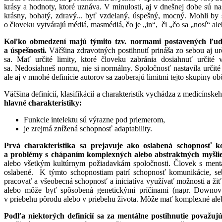
krásy a hodnoty, ktoré uznáva. V minulosti, aj v dnešnej dobe sú na
krásny, bohatý, zdravý... byť vzdelaný, úspešný, mocný. Mohli b
o človeku vytvárajú médiá, masmédiá, čo je „in“, či „čo sa „nosí“ ale
Koľko obmedzení majú týmito tzv. normami postavených ľudi
a úspešnosti.
Väčšina zdravotných postihnutí prináša zo sebou aj 
sa. Mať určité limity, ktoré človeku zabránia dosiahnuť určité 
sa. Nedosiahneš normu, nie si normálny. Spoločnosť nastavila určit
ale aj v mnohé definície autorov sa zaoberajú limitmi tejto skupiny o
Väčšina definícií, klasifikácií a charakteristík vychádza z medicínsk
hlavné charakteristiky:
Funkcie intelektu sú výrazne pod priemerom,
je zrejmá znížená schopnosť adaptability.
Prvá charakteristika sa prejavuje ako oslabená schopnosť k
a problémy s chápaním komplexných alebo abstraktných myšli
alebo všetkým kultúrnym požiadavkám spoločnosti. Človek s mentá
oslabené. K týmto schopnostiam patrí schopnosť komunikácie, sebes
pracovať a všeobecná schopnosť a iniciatíva využívať možnosti a žiť
alebo môže byť spôsobená genetickými príčinami (napr. Downo
v priebehu pôrodu alebo v priebehu života. Môže mať komplexné ale
Podľa niektorých definícií sa za mentálne postihnutie považujú