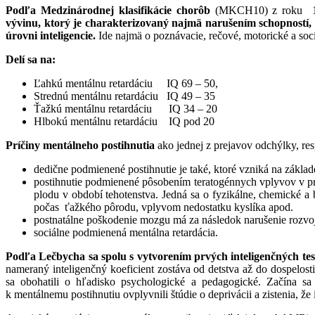
Podľa Medzinárodnej klasifikácie chorôb
(MKCH10) z roku 
vývinu, ktorý je charakterizovaný najmä narušením schopností, 
úrovni inteligencie.
Ide najmä o poznávacie, rečové, motorické a soc
Delí sa na:
Ľahkú mentálnu retardáciu IQ 69 – 50,
Strednú mentálnu retardáciu IQ 49 – 35
Ťažkú mentálnu retardáciu IQ 34 – 20
Hlbokú mentálnu retardáciu IQ pod 20
Príčiny mentálneho postihnutia
ako jednej z prejavov odchýlky, re
dedične podmienené postihnutie je také, ktoré vzniká na zákla
postihnutie podmienené pôsobením teratogénnych vplyvov v p
plodu v období tehotenstva. Jedná sa o fyzikálne, chemické a
počas ťažkého pôrodu, vplyvom nedostatku kyslíka apod.
postnatálne poškodenie mozgu má za následok narušenie rozv
sociálne podmienená mentálna retardácia.
Podľa Lečbycha sa spolu s vytvorením prvých inteligenčných test
nameraný inteligenčný koeficient zostáva od detstva až do dospelosti
sa obohatili o hľadisko psychologické a pedagogické. Začína sa 
k mentálnemu postihnutiu ovplyvnili štúdie o deprivácii a zistenia, že