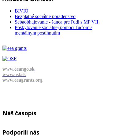
BIVIO
Bezplatné sociálne poradenstvo
Sebaobhajovanie - šanca pre ľudí s MP VII
Poskytovanie sociálnej pomoci ľuďom s
mentálnym postihnutím
www.eeango.sk
www.osf.sk
www.eeagrants.org
Náš časopis
Podporili nás