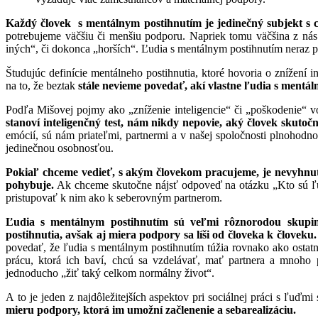
Každý človek s mentálnym postihnutím je jedinečný subjekt s 
potrebujeme väčšiu či menšiu podporu. Napriek tomu väčšina z nás 
iných“, či dokonca „horších“. Ľudia s mentálnym postihnutím neraz p
Študujúc definície mentálneho postihnutia, ktoré hovoria o znížení
na to, že beztak
stále nevieme povedať, akí vlastne ľudia s mentál
Podľa Mišovej pojmy ako „zníženie inteligencie“ či „poškodenie“ v
stanoví inteligenčný test, nám nikdy nepovie, aký človek skutočn
emócií, sú nám priateľmi, partnermi a v našej spoločnosti plnohodn
jedinečnou osobnosťou.
Pokiaľ chceme vedieť, s akým človekom pracujeme, je nevyhnutn
pohybuje.
Ak chceme skutočne nájsť odpoveď na otázku „Kto sú ľ
pristupovať k nim ako k seberovným partnerom.
Ľudia s mentálnym postihnutím sú veľmi rôznorodou skupino
postihnutia, avšak aj miera podpory sa líši od človeka k človeku
povedať, že ľudia s mentálnym postihnutím túžia rovnako ako ostatní
prácu, ktorá ich baví, chcú sa vzdelávať, mať partnera a mnoho p
jednoducho „žiť taký celkom normálny život“.
A to je jeden z najdôležitejších aspektov pri sociálnej práci s ľuďm
mieru podpory, ktorá im umožní začlenenie a sebarealizáciu.