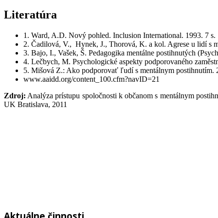
Literatúra
1. Ward, A.D. Nový pohled. Inclusion International. 1993. 7 s.
2. Čadilová, V., Hynek, J., Thorová, K. a kol. Agrese u lidí s m
3. Bajo, I., Vašek, Š. Pedagogika mentálne postihnutých (Psyc
4. Lečbych, M. Psychologické aspekty podporovaného zaměstná
5. Mišová Z.: Ako podporovať ľudí s mentálnym postihnutím.
www.aaidd.org/content_100.cfm?navID=21
Zdroj:
Analýza prístupu spoločnosti k občanom s mentálnym postihnut
UK Bratislava, 2011
Aktuálne činnosti