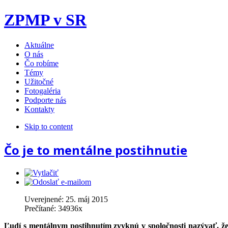
ZPMP v SR
Aktuálne
O nás
Čo robíme
Témy
Užitočné
Fotogaléria
Podporte nás
Kontakty
Skip to content
Čo je to mentálne postihnutie
Uverejnené:
25. máj 2015
Prečítané:
34936
x
Ľudí s mentálnym postihnutím zvyknú v spoločnosti nazývať, že