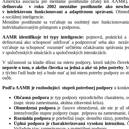
Americká asociácia pre mentálne postihnutie (ďalej len AAMR)
definovala v roku 2002 mentálne postihnutie ako neschop
v intelektovom funkcionovaní a adaptívnom správaní.
Obmedze
a sociálnej inteligencie.
Mentálne postihnutie sa vzťahuje na osobitný stav funkcionovania
individualizovaným prístupom a podporou.
AAMR identifikuje tri typy inteligencie:
pojmovú, praktickú a so
definovaná ako schopnosť udržovať a podporovať seba ako nezávisl
vzťahuje na schopnosť rozumieť určitému očakávaniu správania je
v spoločenských situáciách a spoločenských interakciách.
V súčasnosti sa kladie dôraz na mieru podpory, ktorú takýto člove
nepovie o tom, o akého človeka sa jedná a aké sú jeho potreby
. 
z týchto ľudí bude iný a bude mať aj inú mieru potreby podpory zo s
osôb.
Podľa AAMR je rozhodujúci stupeň potrebnej podpory
u konkré
Občasná podpora
je typ podpory epizodického charakteru, o
(napr. strata zamestnania, akútna zdravotná kríza).
Obmedzená podpora
je časovo obmedzená, ale nie je už o
intenzívnejšie stupne podpory (napr. príprava na zamestnanie, č
Rozsiahla podpora
je priebežná (napr. denného rázu), potreb
Úplná podpora je charakterizovaná vysokou intenzitou.
Č
Vyžaduje viac zamestnancov a materiálnej podpory.