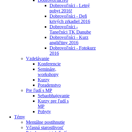
Dobrovoľníctvo
Dobrovoľníci - Letný
pobyt 2016!
Dobrovoľníci - Deň
krivých zrkadiel 2016
Dobrovoľníci -
Tanečníci TK Danube
Dobrovoľníci - Kurz
angličtiny 2016
Dobrovoľníci - Fotokurz
2016
Vzdelávanie
Konferencie
Semináre,
workshopy
Kurzy
Poradenstvo
Pre ľudí s MP
Sebaobhajovanie
Kurzy pre ľudí s
MP
Pobyty
Témy
Mentálne postihnutie
Včasná starostlivosť