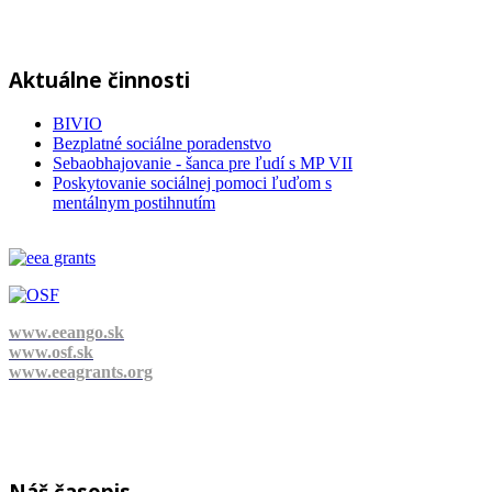
Aktuálne činnosti
BIVIO
Bezplatné sociálne poradenstvo
Sebaobhajovanie - šanca pre ľudí s MP VII
Poskytovanie sociálnej pomoci ľuďom s
mentálnym postihnutím
www.eeango.sk
www.osf.sk
www.eeagrants.org
Náš časopis