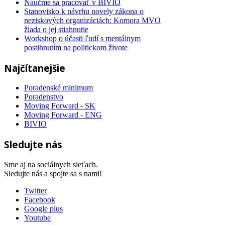
Naučme sa pracovať v BIVIO
Stanovisko k návrhu novely zákona o
neziskových organizáciách: Komora MVO
žiada o jej stiahnutie
Workshop o účasti ľudí s mentálnym
postihnutím na politickom živote
Najčítanejšie
Poradenské minimum
Poradenstvo
Moving Forward - SK
Moving Forward - ENG
BIVIO
Sledujte nás
Sme aj na sociálnych sieťach.
Sledujte nás a spojte sa s nami!
Twitter
Facebook
Google plus
Youtube