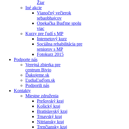
Žiar
Iné akcie
Vianočný večierok
sebaobhajcov
Opekačka Buďme spolu
viac
Kurzy pre ľudí s MP
Internetový kurz
Sociálna rehabilitácia pre
seniorov s MP
Fotokurz 2015
Podporte nás
Verejná zbierka pre
centrum Bivio
Ďakujeme.sk
ĽudiaĽuďom.sk
Podporili nás
Kontakty
Miestne združenia
Prešovský kraj
Košický kraj
Bratislavský kraj
Trnavský kraj
Nitriansky kraj
Trenčiansky kraj