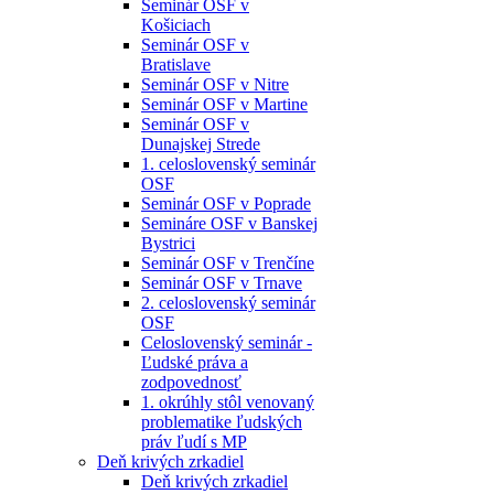
Seminár OSF v
Košiciach
Seminár OSF v
Bratislave
Seminár OSF v Nitre
Seminár OSF v Martine
Seminár OSF v
Dunajskej Strede
1. celoslovenský seminár
OSF
Seminár OSF v Poprade
Semináre OSF v Banskej
Bystrici
Seminár OSF v Trenčíne
Seminár OSF v Trnave
2. celoslovenský seminár
OSF
Celoslovenský seminár -
Ľudské práva a
zodpovednosť
1. okrúhly stôl venovaný
problematike ľudských
práv ľudí s MP
Deň krivých zrkadiel
Deň krivých zrkadiel