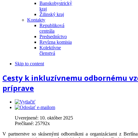
Banskobystrický
kraj
Žilinský kraj
Kontakty
Republiková
centrála
Predsedníctvo
Revízna komisia
Kolektívne
členstvá
Skip to content
Cesty k inkluzívnemu odbornému vz
príprave
Uverejnené:
10. október 2025
Prečítané:
25792
x
V partnerstve so skúsenými odborníkmi a organizáciami z Berlína