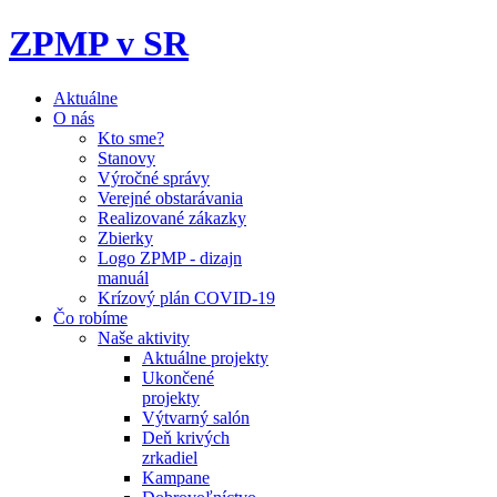
ZPMP v SR
Aktuálne
O nás
Kto sme?
Stanovy
Výročné správy
Verejné obstarávania
Realizované zákazky
Zbierky
Logo ZPMP - dizajn
manuál
Krízový plán COVID-19
Čo robíme
Naše aktivity
Aktuálne projekty
Ukončené
projekty
Výtvarný salón
Deň krivých
zrkadiel
Kampane