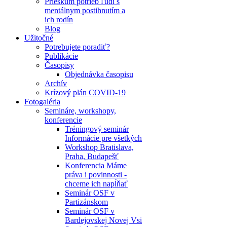
Prieskum potrieb ľudí s
mentálnym postihnutím a
ich rodín
Blog
Užitočné
Potrebujete poradiť?
Publikácie
Časopisy
Objednávka časopisu
Archív
Krízový plán COVID-19
Fotogaléria
Semináre, workshopy,
konferencie
Tréningový seminár
Informácie pre všetkých
Workshop Bratislava,
Praha, Budapešť
Konferencia Máme
práva i povinnosti -
chceme ich napĺňať
Seminár OSF v
Partizánskom
Seminár OSF v
Bardejovskej Novej Vsi