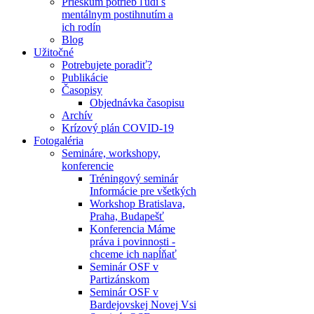
Prieskum potrieb ľudí s
mentálnym postihnutím a
ich rodín
Blog
Užitočné
Potrebujete poradiť?
Publikácie
Časopisy
Objednávka časopisu
Archív
Krízový plán COVID-19
Fotogaléria
Semináre, workshopy,
konferencie
Tréningový seminár
Informácie pre všetkých
Workshop Bratislava,
Praha, Budapešť
Konferencia Máme
práva i povinnosti -
chceme ich napĺňať
Seminár OSF v
Partizánskom
Seminár OSF v
Bardejovskej Novej Vsi