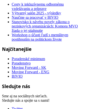
Cesty k inkluzívnemu odbornému
vzdelávaniu a príprave
Výtvarný salón 2025 - výsledky
Naučme sa pracovať v BIVIO
Stanovisko k návrhu novely zákona o
neziskových organizáciách: Komora MVO
žiada o jej stiahnutie
Workshop o účasti ľudí s mentálnym
postihnutím na politickom živote
Najčítanejšie
Poradenské minimum
Poradenstvo
Moving Forward - SK
Moving Forward - ENG
BIVIO
Sledujte nás
Sme aj na sociálnych sieťach.
Sledujte nás a spojte sa s nami!
Twitter