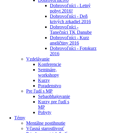
Dobrovoľníctvo
Dobrovoľníci - Letný
pobyt 2016!
Dobrovoľníci - Deň
krivých zrkadiel 2016
Dobrovoľníci -
Tanečníci TK Danube
Dobrovoľníci - Kurz
angličtiny 2016
Dobrovoľníci - Fotokurz
2016
Vzdelávanie
Konferencie
Semináre,
workshopy
Kurzy
Poradenstvo
Pre ľudí s MP
Sebaobhajovanie
Kurzy pre ľudí s
MP
Pobyty
Témy
Mentálne postihnutie
Včasná starostlivosť