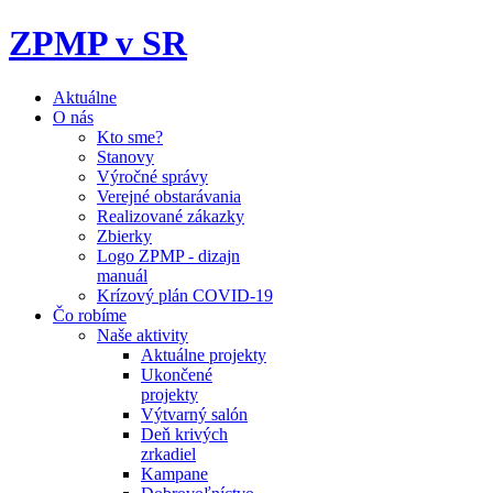
ZPMP v SR
Aktuálne
O nás
Kto sme?
Stanovy
Výročné správy
Verejné obstarávania
Realizované zákazky
Zbierky
Logo ZPMP - dizajn
manuál
Krízový plán COVID-19
Čo robíme
Naše aktivity
Aktuálne projekty
Ukončené
projekty
Výtvarný salón
Deň krivých
zrkadiel
Kampane