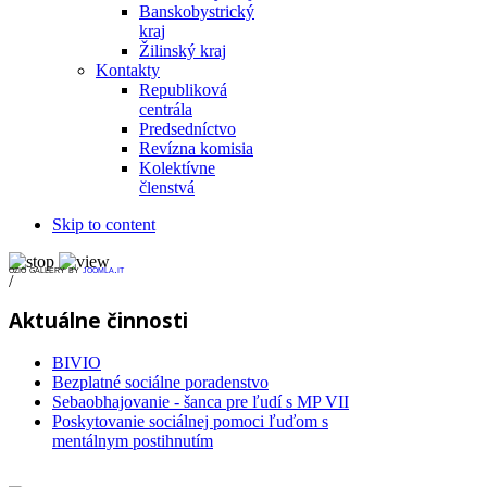
Banskobystrický
kraj
Žilinský kraj
Kontakty
Republiková
centrála
Predsedníctvo
Revízna komisia
Kolektívne
členstvá
Skip to content
ozio gallery by
joomla.it
/
Aktuálne činnosti
BIVIO
Bezplatné sociálne poradenstvo
Sebaobhajovanie - šanca pre ľudí s MP VII
Poskytovanie sociálnej pomoci ľuďom s
mentálnym postihnutím