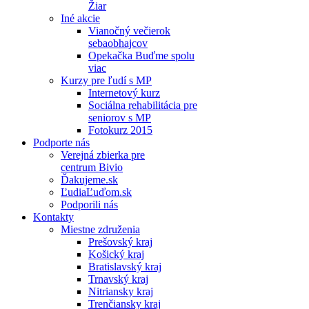
Žiar
Iné akcie
Vianočný večierok
sebaobhajcov
Opekačka Buďme spolu
viac
Kurzy pre ľudí s MP
Internetový kurz
Sociálna rehabilitácia pre
seniorov s MP
Fotokurz 2015
Podporte nás
Verejná zbierka pre
centrum Bivio
Ďakujeme.sk
ĽudiaĽuďom.sk
Podporili nás
Kontakty
Miestne združenia
Prešovský kraj
Košický kraj
Bratislavský kraj
Trnavský kraj
Nitriansky kraj
Trenčiansky kraj