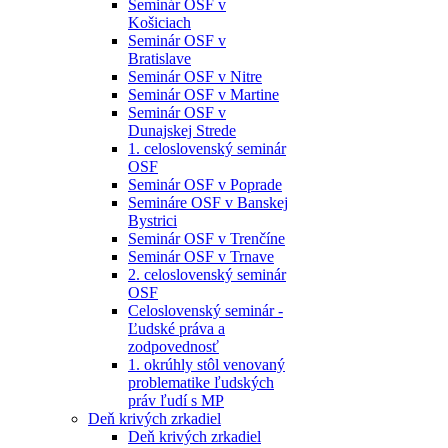
Seminár OSF v
Košiciach
Seminár OSF v
Bratislave
Seminár OSF v Nitre
Seminár OSF v Martine
Seminár OSF v
Dunajskej Strede
1. celoslovenský seminár
OSF
Seminár OSF v Poprade
Semináre OSF v Banskej
Bystrici
Seminár OSF v Trenčíne
Seminár OSF v Trnave
2. celoslovenský seminár
OSF
Celoslovenský seminár -
Ľudské práva a
zodpovednosť
1. okrúhly stôl venovaný
problematike ľudských
práv ľudí s MP
Deň krivých zrkadiel
Deň krivých zrkadiel