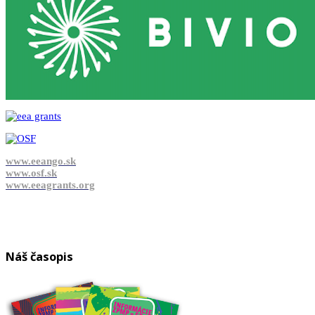
www.eeango.sk
www.osf.sk
www.eeagrants.org
Náš časopis