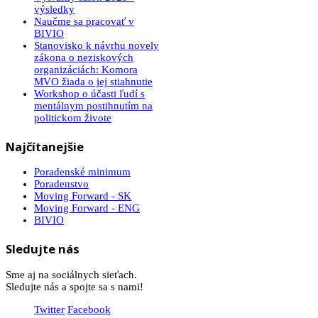
výsledky
Naučme sa pracovať v
BIVIO
Stanovisko k návrhu novely
zákona o neziskových
organizáciách: Komora
MVO žiada o jej stiahnutie
Workshop o účasti ľudí s
mentálnym postihnutím na
politickom živote
Najčítanejšie
Poradenské minimum
Poradenstvo
Moving Forward - SK
Moving Forward - ENG
BIVIO
Sledujte nás
Sme aj na sociálnych sieťach.
Sledujte nás a spojte sa s nami!
Twitter
Facebook