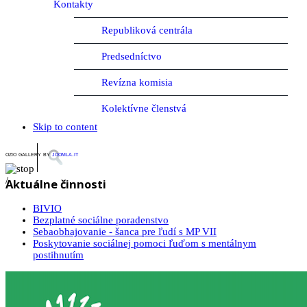
Kontakty
Republiková centrála
Predsedníctvo
Revízna komisia
Kolektívne členstvá
Skip to content
ozio gallery by
joomla.it
/
Aktuálne činnosti
BIVIO
Bezplatné sociálne poradenstvo
Sebaobhajovanie - šanca pre ľudí s MP VII
Poskytovanie sociálnej pomoci ľuďom s mentálnym
postihnutím