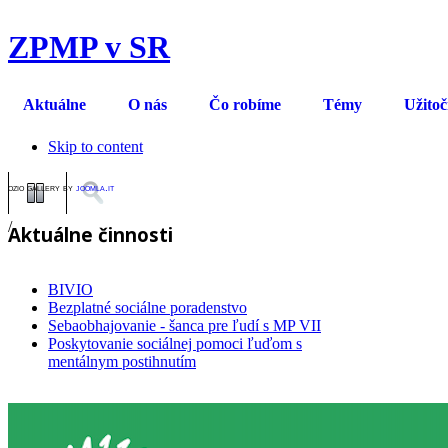
ZPMP v SR
Aktuálne
O nás
Čo robíme
Témy
Užito
Skip to content
ozio gallery by
joomla.it
/
Aktuálne činnosti
BIVIO
Bezplatné sociálne poradenstvo
Sebaobhajovanie - šanca pre ľudí s MP VII
Poskytovanie sociálnej pomoci ľuďom s
mentálnym postihnutím