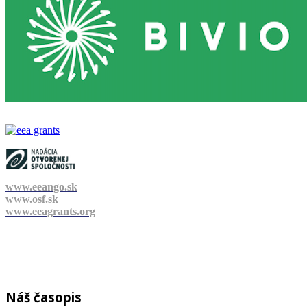
www.eeango.sk
www.osf.sk
www.eeagrants.org
Náš časopis