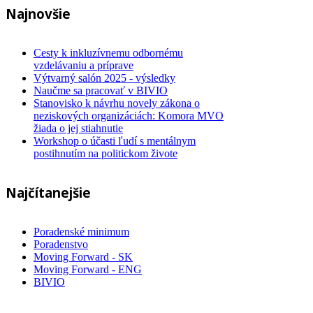
Najnovšie
Cesty k inkluzívnemu odbornému
vzdelávaniu a príprave
Výtvarný salón 2025 - výsledky
Naučme sa pracovať v BIVIO
Stanovisko k návrhu novely zákona o
neziskových organizáciách: Komora MVO
žiada o jej stiahnutie
Workshop o účasti ľudí s mentálnym
postihnutím na politickom živote
Najčítanejšie
Poradenské minimum
Poradenstvo
Moving Forward - SK
Moving Forward - ENG
BIVIO