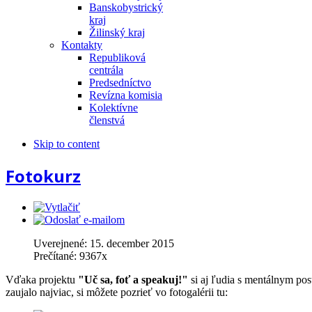
Banskobystrický
kraj
Žilinský kraj
Kontakty
Republiková
centrála
Predsedníctvo
Revízna komisia
Kolektívne
členstvá
Skip to content
Fotokurz
Uverejnené:
15. december 2015
Prečítané:
9367
x
Vďaka projektu
"Uč sa, foť a speakuj!"
si aj ľudia s mentálnym pos
zaujalo najviac, si môžete pozrieť vo fotogalérii tu: