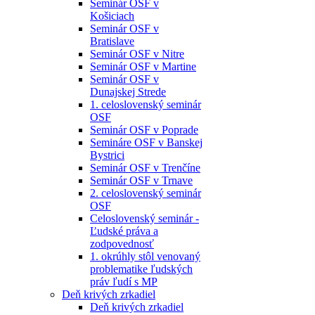
Seminár OSF v
Košiciach
Seminár OSF v
Bratislave
Seminár OSF v Nitre
Seminár OSF v Martine
Seminár OSF v
Dunajskej Strede
1. celoslovenský seminár
OSF
Seminár OSF v Poprade
Semináre OSF v Banskej
Bystrici
Seminár OSF v Trenčíne
Seminár OSF v Trnave
2. celoslovenský seminár
OSF
Celoslovenský seminár -
Ľudské práva a
zodpovednosť
1. okrúhly stôl venovaný
problematike ľudských
práv ľudí s MP
Deň krivých zrkadiel
Deň krivých zrkadiel