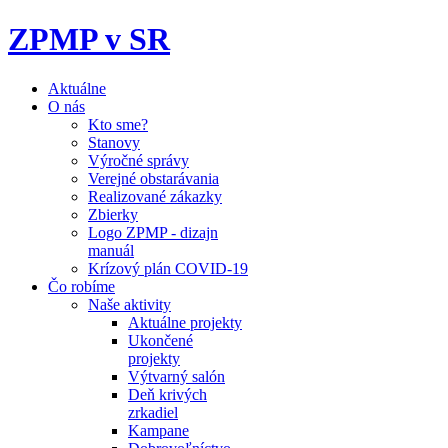
ZPMP v SR
Aktuálne
O nás
Kto sme?
Stanovy
Výročné správy
Verejné obstarávania
Realizované zákazky
Zbierky
Logo ZPMP - dizajn
manuál
Krízový plán COVID-19
Čo robíme
Naše aktivity
Aktuálne projekty
Ukončené
projekty
Výtvarný salón
Deň krivých
zrkadiel
Kampane