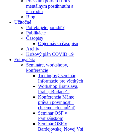
Prieskum potrieb ľudí s
mentálnym postihnutím a
ich rodín
Blog
Užitočné
Potrebujete poradiť?
Publikácie
Časopisy
Objednávka časopisu
Archív
Krízový plán COVID-19
Fotogaléria
Semináre, workshopy,
konferencie
Tréningový seminár
Informácie pre všetkých
Workshop Bratislava,
Praha, Budapešť
Konferencia Máme
práva i povinnosti -
chceme ich napĺňať
Seminár OSF v
Partizánskom
Seminár OSF v
Bardejovskej Novej Vsi