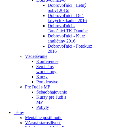
Dobrovoľníctvo
Dobrovoľníci - Letný
pobyt 2016!
Dobrovoľníci - Deň
krivých zrkadiel 2016
Dobrovoľníci -
Tanečníci TK Danube
Dobrovoľníci - Kurz
angličtiny 2016
Dobrovoľníci - Fotokurz
2016
Vzdelávanie
Konferencie
Semináre,
workshopy
Kurzy
Poradenstvo
Pre ľudí s MP
Sebaobhajovanie
Kurzy pre ľudí s
MP
Pobyty
Témy
Mentálne postihnutie
Včasná starostlivosť