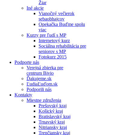
Žiar
Iné akcie
Vianočný večierok
sebaobhajcov
Opekačka Buďme spolu
viac
Kurzy pre ľudí s MP
Internetový kurz
Sociálna rehabilitácia pre
seniorov s MP
Fotokurz 2015
Podporte nás
Verejná zbierka pre
centrum Bivio
Ďakujeme.sk
ĽudiaĽuďom.sk
Podporili nás
Kontakty
Miestne združenia
Prešovský kraj
Košický kraj
Bratislavský kraj
Trnavský kraj
Nitriansky kraj
Trenčiansky kraj