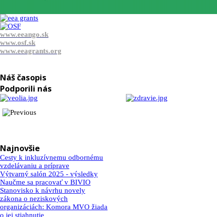
www.eeango.sk
www.osf.sk
www.eeagrants.org
Náš časopis
Podporili nás
Najnovšie
Cesty k inkluzívnemu odbornému
vzdelávaniu a príprave
Výtvarný salón 2025 - výsledky
Naučme sa pracovať v BIVIO
Stanovisko k návrhu novely
zákona o neziskových
organizáciách: Komora MVO žiada
o jej stiahnutie