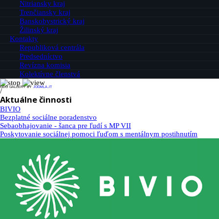
Nitriansky kraj
Trenčiansky kraj
Banskobystrický kraj
Žilinský kraj
Kontakty
Republiková centrála
Predsedníctvo
Revízna komisia
Kolektívne členstvá
ozio gallery by
joomla.it
/
Aktuálne činnosti
BIVIO
Bezplatné sociálne poradenstvo
Sebaobhajovanie - šanca pre ľudí s MP VII
Poskytovanie sociálnej pomoci ľuďom s mentálnym postihnutím