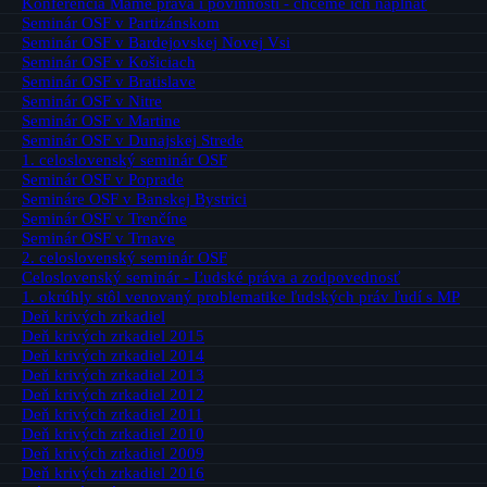
Konferencia Máme práva i povinnosti - chceme ich napĺňať
Seminár OSF v Partizánskom
Seminár OSF v Bardejovskej Novej Vsi
Seminár OSF v Košiciach
Seminár OSF v Bratislave
Seminár OSF v Nitre
Seminár OSF v Martine
Seminár OSF v Dunajskej Strede
1. celoslovenský seminár OSF
Seminár OSF v Poprade
Semináre OSF v Banskej Bystrici
Seminár OSF v Trenčíne
Seminár OSF v Trnave
2. celoslovenský seminár OSF
Celoslovenský seminár - Ľudské práva a zodpovednosť
1. okrúhly stôl venovaný problematike ľudských práv ľudí s MP
Deň krivých zrkadiel
Deň krivých zrkadiel 2015
Deň krivých zrkadiel 2014
Deň krivých zrkadiel 2013
Deň krivých zrkadiel 2012
Deň krivých zrkadiel 2011
Deň krivých zrkadiel 2010
Deň krivých zrkadiel 2009
Deň krivých zrkadiel 2016