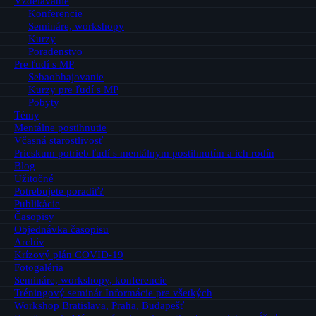
Vzdelávanie
Konferencie
Semináre, workshopy
Kurzy
Poradenstvo
Pre ľudí s MP
Sebaobhajovanie
Kurzy pre ľudí s MP
Pobyty
Témy
Mentálne postihnutie
Včasná starostlivosť
Prieskum potrieb ľudí s mentálnym postihnutím a ich rodín
Blog
Užitočné
Potrebujete poradiť?
Publikácie
Časopisy
Objednávka časopisu
Archív
Krízový plán COVID-19
Fotogaléria
Semináre, workshopy, konferencie
Tréningový seminár Informácie pre všetkých
Workshop Bratislava, Praha, Budapešť