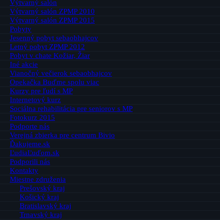
Výtvarný salón
Výtvarný salón ZPMP 2010
Výtvarný salón ZPMP 2015
Pobyty
Jesenný pobyt sebaobhajcov
Letný pobyt ZPMP 2012
Pobyt v chate Kožiar, Žiar
Iné akcie
Vianočný večierok sebaobhajcov
Opekačka Buďme spolu viac
Kurzy pre ľudí s MP
Internetový kurz
Sociálna rehabilitácia pre seniorov s MP
Fotokurz 2015
Podporte nás
Verejná zbierka pre centrum Bivio
Ďakujeme.sk
ĽudiaĽuďom.sk
Podporili nás
Kontakty
Miestne združenia
Prešovský kraj
Košický kraj
Bratislavský kraj
Trnavský kraj