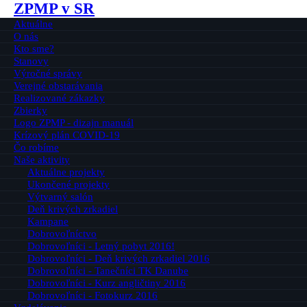
ZPMP v SR
Aktuálne
O nás
Kto sme?
Stanovy
Výročné správy
Verejné obstarávania
Realizované zákazky
Zbierky
Logo ZPMP - dizajn manuál
Krízový plán COVID-19
Čo robíme
Naše aktivity
Aktuálne projekty
Ukončené projekty
Výtvarný salón
Deň krivých zrkadiel
Kampane
Dobrovoľníctvo
Dobrovoľníci - Letný pobyt 2016!
Dobrovoľníci - Deň krivých zrkadiel 2016
Dobrovoľníci - Tanečníci TK Danube
Dobrovoľníci - Kurz angličtiny 2016
Dobrovoľníci - Fotokurz 2016