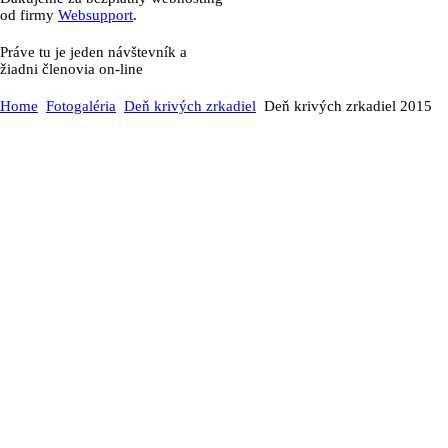
od firmy
Websupport
.
Práve tu je jeden návštevník a
žiadni členovia on-line
Home
Fotogaléria
Deň krivých zrkadiel
Deň krivých zrkadiel 2015