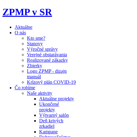
ZPMP v SR
Aktuálne
O nás
Kto sme?
Stanovy
Výročné správy
Verejné obstarávania
Realizované zákazky
Zbierky
Logo ZPMP - dizajn
manuál
Krízový plán COVID-19
Čo robíme
Naše aktivity
Aktuálne projekty
Ukončené
projekty
Výtvarný salón
Deň krivých
zrkadiel
Kampane