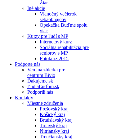
Žiar
Iné akcie
Vianočný večierok
sebaobhajcov
Opekačka Buďme spolu
viac
Kurzy pre ľudí s MP
Internetový kurz
Sociálna rehabilitácia pre
seniorov s MP
Fotokurz 2015
Podporte nás
Verejná zbierka pre
centrum Bivio
Ďakujeme.sk
ĽudiaĽuďom.sk
Podporili nás
Kontakty
Miestne združenia
Prešovský kraj
Košický kraj
Bratislavský kraj
Trnavský kraj
Nitriansky kraj
Trenčiansky kraj