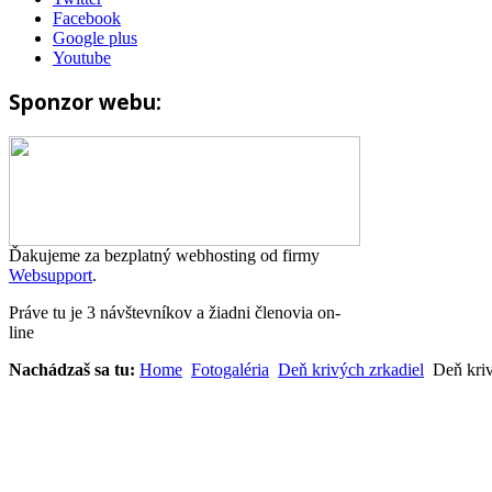
Facebook
Google plus
Youtube
Sponzor webu:
Ďakujeme za bezplatný webhosting od firmy
Websupport
.
Práve tu je 3 návštevníkov a žiadni členovia on-
line
Nachádzaš sa tu:
Home
Fotogaléria
Deň krivých zrkadiel
Deň kriv