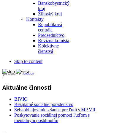
Banskobystrický
kraj
Žilinský kraj
Kontakty
Republiková
centrála
Predsedníctvo
Revízna komisia
Kolektívne
členstvá
Skip to content
ozio gallery by
joomla.it
/
Aktuálne činnosti
BIVIO
Bezplatné sociálne poradenstvo
Sebaobhajovanie - šanca pre ľudí s MP VII
Poskytovanie sociálnej pomoci ľuďom s
mentálnym postihnutím