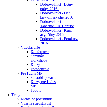
Dobrovoľníctvo
Dobrovoľníci - Letný
pobyt 2016!
Dobrovoľníci - Deň
krivých zrkadiel 2016
Dobrovoľníci -
Tanečníci TK Danube
Dobrovoľníci - Kurz
angličtiny 2016
Dobrovoľníci - Fotokurz
2016
Vzdelávanie
Konferencie
Semináre,
workshopy
Kurzy
Poradenstvo
Pre ľudí s MP
Sebaobhajovanie
Kurzy pre ľudí s
MP
Pobyty
Témy
Mentálne postihnutie
Včasná starostlivosť