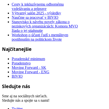
Cesty k inkluzívnemu odbornému
vzdelávaniu a príprave
Výtvarný salón 2025 - výsledky
Naučme sa pracovať v BIVIO
Stanovisko k návrhu novely zákona o
neziskových organizáciách: Komora MVO
žiada o jej stiahnutie
Workshop o účasti ľudí s mentálnym
postihnutím na politickom živote
Najčítanejšie
Poradenské minimum
Poradenstvo
Moving Forward - SK
Moving Forward - ENG
BIVIO
Sledujte nás
Sme aj na sociálnych sieťach.
Sledujte nás a spojte sa s nami!
Twitter