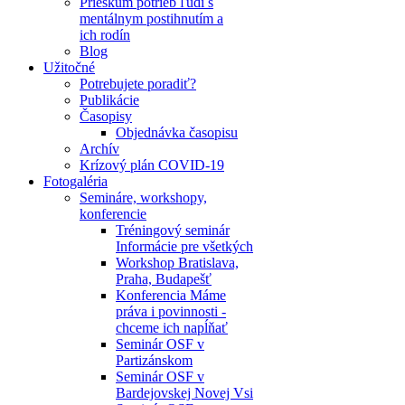
Prieskum potrieb ľudí s
mentálnym postihnutím a
ich rodín
Blog
Užitočné
Potrebujete poradiť?
Publikácie
Časopisy
Objednávka časopisu
Archív
Krízový plán COVID-19
Fotogaléria
Semináre, workshopy,
konferencie
Tréningový seminár
Informácie pre všetkých
Workshop Bratislava,
Praha, Budapešť
Konferencia Máme
práva i povinnosti -
chceme ich napĺňať
Seminár OSF v
Partizánskom
Seminár OSF v
Bardejovskej Novej Vsi