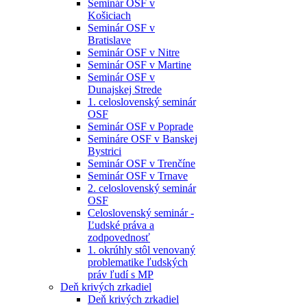
Seminár OSF v
Košiciach
Seminár OSF v
Bratislave
Seminár OSF v Nitre
Seminár OSF v Martine
Seminár OSF v
Dunajskej Strede
1. celoslovenský seminár
OSF
Seminár OSF v Poprade
Semináre OSF v Banskej
Bystrici
Seminár OSF v Trenčíne
Seminár OSF v Trnave
2. celoslovenský seminár
OSF
Celoslovenský seminár -
Ľudské práva a
zodpovednosť
1. okrúhly stôl venovaný
problematike ľudských
práv ľudí s MP
Deň krivých zrkadiel
Deň krivých zrkadiel